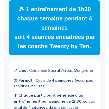
🎾 1 entraînement de 1h30
chaque semaine pendant 4
semaines
soit
4 séances encadrées
par
les coachs Twenty by Ten.
📍
Lieu :
Complexe Sportif Airbus Marignane
📅
Format :
Cycle de
4 semaines
(vacances
scolaires incluses).
🎯
Chaque participant bénéficie d'un
entraînement par semaine
de
1h30
, soit un
total de
4 séances
durant son cycle.