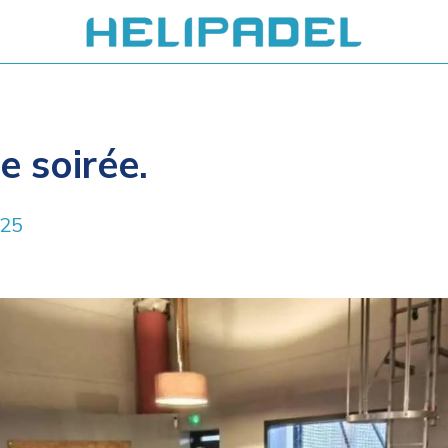
 soirée.
025