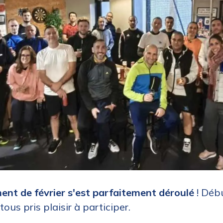
nt de février s'est parfaitement déroulé
! Déb
ous pris plaisir à participer.