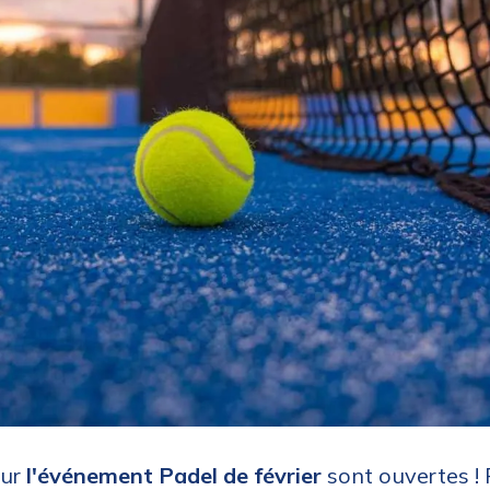
our
l'événement Padel de février
sont ouvertes !